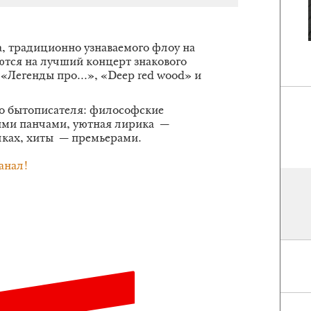
а, традиционно узнаваемого флоу на
ются на лучший концерт знакового
«Легенды про...», «Deep red wood» и
о бытописателя: философские
ми панчами, уютная лирика —
ках, хиты — премьерами.
анал!