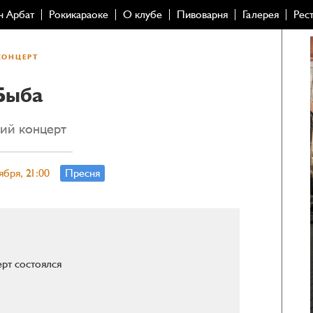
н Арбат
Рокикараоке
О клубе
Пивоварня
Галерея
Рес
КОНЦЕРТ
Быба
ий концерт
ября, 21:00
Пресня
рт состоялся