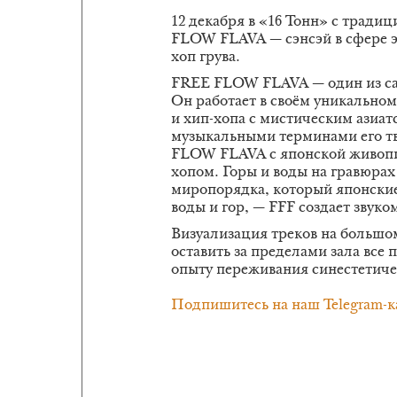
12 декабря в «16 Тонн» с тради
FLOW FLAVA — сэнсэй в сфере э
хоп грува.
FREE FLOW FLAVA — один из са
Он работает в своём уникальном 
и хип-хопа с мистическим азиа
музыкальными терминами его т
FLOW FLAVA с японской живопи
хопом. Горы и воды на гравюрах
миропорядка, который японские
воды и гор, — FFF создает звуко
Визуализация треков на большом
оставить за пределами зала все
опыту переживания синестетиче
Подпишитесь на наш Telegram-к