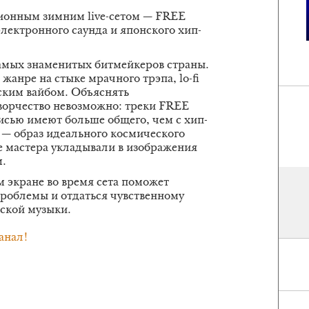
ционным зимним live-сетом — FREE
лектронного саунда и японского хип-
мых знаменитых битмейкеров страны.
жанре на стыке мрачного трэпа, lo-fi
тским вайбом. Объяснять
ворчество невозможно: треки FREE
сью имеют больше общего, чем с хип-
 — образ идеального космического
 мастера укладывали в изображения
м.
 экране во время сета поможет
 проблемы и отдаться чувственному
ской музыки.
анал!