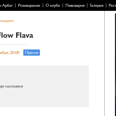
н Арбат
Рокикараоке
О клубе
Пивоварня
Галерея
Рес
КОНЦЕРТ
Flow Flava
абря, 20:00
Пресня
рт состоялся