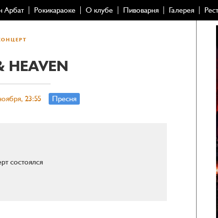
н Арбат
Рокикараоке
О клубе
Пивоварня
Галерея
Рес
КОНЦЕРТ
& HEAVEN
оября, 23:55
Пресня
рт состоялся