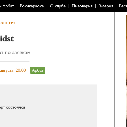
н Арбат
Рокикараоке
О клубе
Пивоварня
Галерея
Рес
КОНЦЕРТ
idst
т по заявкам
августа, 20:00
Арбат
рт состоялся