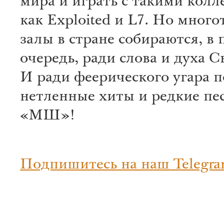
мира и играть с такими кол
как Exploited и L7. Но мног
залы в стране собираются, в
очередь, ради слова и духа С
И ради феерического угара п
нетленные хиты и редкие пе
«МШ»!
Подпишитесь на наш Telegra