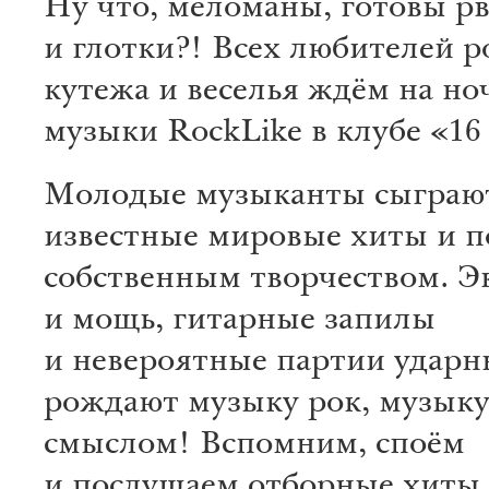
Ну что, меломаны, готовы р
и глотки?! Всех любителей ро
кутежа и веселья ждём на ноч
музыки RockLike в клубе «16
Молодые музыканты сыграю
известные мировые хиты и п
собственным творчеством. Э
и мощь, гитарные запилы
и невероятные партии ударн
рождают музыку рок, музыку
смыслом! Вспомним, споём
и послушаем отборные хиты