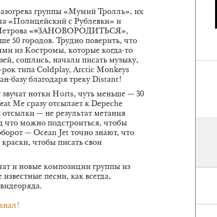
 разогрева группы «Мумий Тролль», их
ала «Полицейский с Рублевки» и
ра Петрова «#ЗАНОВОРОДИТЬСЯ»,
ше 50 городов. Трудно поверить, что
ями из Костромы, которые когда-то
ей, сошлись, начали писать музыку,
ок типа Coldplay, Arctic Monkeys
ан-базу благодаря треку Distant!
 звучат нотки Hurts, чуть меньше — 30
eat Me сразу отсылает к Depeche
и отсылки — не результат метания
од что можно подстроиться, чтобы
борот — Ocean Jet точно знают, что
ь краски, чтобы писать свои
чат и новые композиции группы из
 известные песни, как всегда,
видеоряда.
анал!