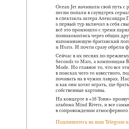
Ocean Jet начинали свой путь с
песни попали в саундтрек сери
в спектакль актера Александ
а первый тур включал в себя свы
всё это произошло с тремя парн
познакомились через общих друз
напоминающую британский поп-р
и Hurts. И почти сразу обрели ф
Сейчас в их песнях по-прежнему
Seconds to Mars, а композиция B
Mode. Но главное то, что все эт
в поисках чего-то известного, п
почивать на в чужих лаврах. Нао
и как они хотят играть, где брат
собственные картины.
На концерте в «16 Тонн» прозву
альбома Mind Rivers, и все самые
в сопровождении атмосферного 
Подпишитесь на наш Telegram-к