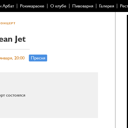
н Арбат
Рокикараоке
О клубе
Пивоварня
Галерея
Рес
КОНЦЕРТ
ean Jet
января, 20:00
Пресня
рт состоялся