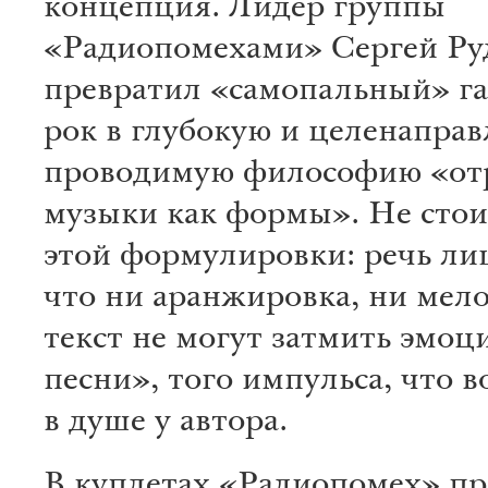
концепция. Лидер группы
«Радиопомехами» Сергей Ру
превратил «самопальный» г
рок в глубокую и целенапра
проводимую философию «от
музыки как формы». Не стои
этой формулировки: речь ли
что ни аранжировка, ни мело
текст не могут затмить эмоц
песни», того импульса, что в
в душе у автора.
В куплетах «Радиопомех» пр