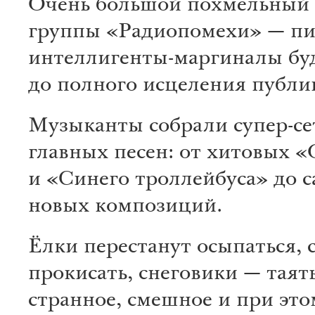
Очень большой похмельный
группы «Радиопомехи» — пи
интеллигенты-маргиналы буд
до полного исцеления публ
Музыканты собрали супер-сет
главных песен: от хитовых 
и «Синего троллейбуса» до 
новых композиций.
Ёлки перестанут осыпаться, 
прокисать, снеговики — таять
странное, смешное и при это