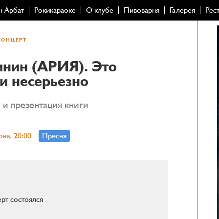
н Арбат
Рокикараоке
О клубе
Пивоварня
Галерея
Рес
КОНЦЕРТ
инин (АРИЯ). Это
 и несерьезно
 и презентация книги
юня, 20:00
Пресня
рт состоялся