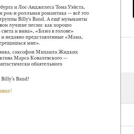
бурга и Лос-Анджелеса Тома Уэйста,
ая рок-н-ролльная романтика — всё это
руппы Billy's Band. А ещё музыканты
свои лучшие песни: как хорошо
света и вина», «Блюз в голове»
к и недавно представленные «Мама,
мерещишься мне».
вика, саксофон Михаила Жидких
ектива Марса Ковалевского —
антастически обаятельного
Billy’s Band!
анал!