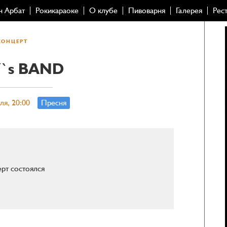
н Арбат
Рокикараоке
О клубе
Пивоварня
Галерея
Рес
КОНЦЕРТ
Y`s BAND
ля, 20:00
Пресня
рт состоялся