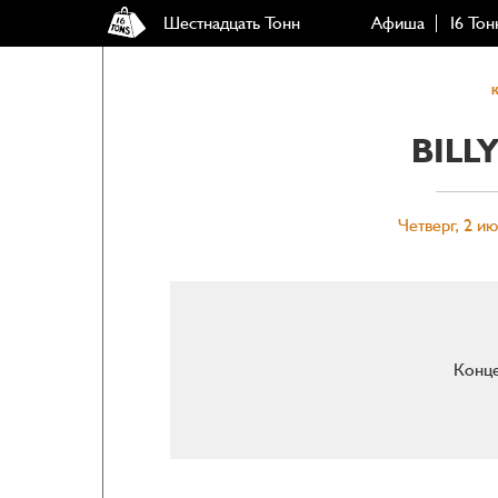
Шестнадцать Тонн
Афиша
16 Тон
BILL
Четверг, 2 ию
Конце