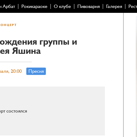
н Арбат
Рокикараоке
О клубе
Пивоварня
Галерея
Рес
КОНЦЕРТ
рождения группы и
ея Яшина
раля, 20:00
Пресня
рт состоялся