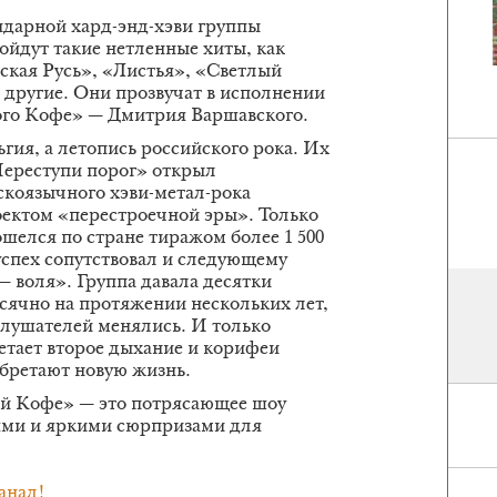
дарной хард-энд-хэви группы
йдут такие нетленные хиты, как
кая Русь», «Листья», «Светлый
 другие. Они прозвучат в исполнении
ого Кофе» — Дмитрия Варшавского.
гия, а летопись российского рока. Их
ереступи порог» открыл
коязычного хэви-метал-рока
ектом «перестроечной эры». Только
шелся по стране тиражом более 1 500
успех сопутствовал и следующему
 воля». Группа давала десятки
ячно на протяжении нескольких лет,
слушателей менялись. И только
бретает второе дыхание и корифеи
обретают новую жизнь.
й Кофе» — это потрясающее шоу
ями и яркими сюрпризами для
анал!