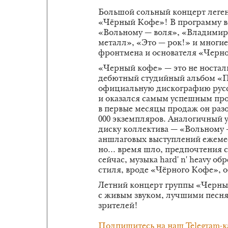
Большой сольный концерт леген
«Чёрный Кофе»! В программу во
«Вольному — воля», «Владимирс
металл», «Это — рок!» и многие
фронтмена и основателя «Черн
«Черный кофе» — это не носталь
дебютный студийный альбом «П
официальную дискографию русс
и оказался самым успешным про
в первые месяцы продаж он разо
000 экземпляров. Аналогичный 
диску коллектива — «Вольному —
аншлаговых выступлений ежемес
но... время шло, предпочтения 
сейчас, музыка hard' n' heavy о
стиля, вроде «Чёрного Кофе», 
Летний концерт группы «Черны
с живым звуком, лучшими песн
зрителей!
Подпишитесь на наш Telegram-к