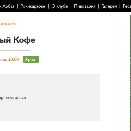
н Арбат
Рокикараоке
О клубе
Пивоварня
Галерея
Рес
КОНЦЕРТ
ый Кофе
юня, 20:00
Арбат
рт состоялся