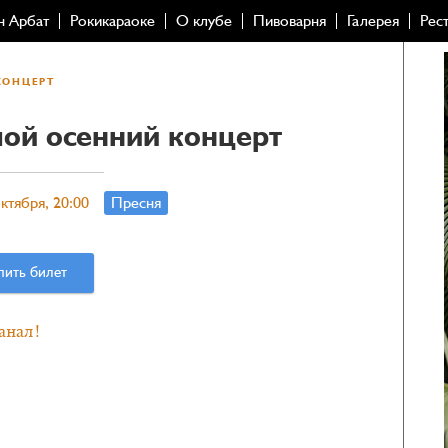
н Арбат
Рокикараоке
О клубе
Пивоварня
Галерея
Рес
КОНЦЕРТ
ой осенний концерт
ктября, 20:00
Пресня
пить билет
анал!