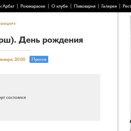
н Арбат
Рокикараоке
О клубе
Пивоварня
Галерея
Рес
КОНЦЕРТ
рш). День рождения
января, 20:00
Пресня
рт состоялся