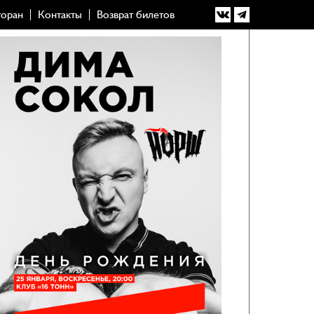
торан
Контакты
Возврат билетов