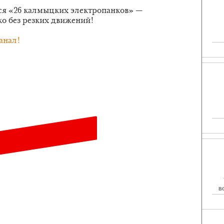
тся «26 калмыцких электропанков» —
ко без резких движений!
анал!
В