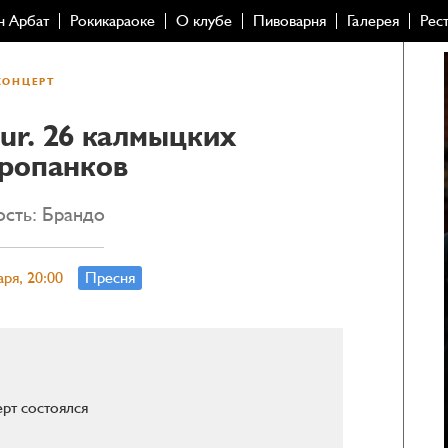
н Арбат
Рокикараоке
О клубе
Пивоварня
Галерея
Рес
КОНЦЕРТ
ur. 26 калмыцких
тропанков
ость: Брандо
аря, 20:00
Пресня
рт состоялся