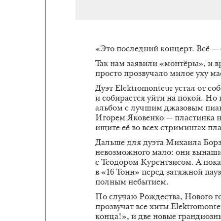
«Это последний концерт. Всё — 
Так нам заявили «монтёры», и вр
просто прозвучало милое уху ма
Дуэт Elektromonteur устал от с
и собирается уйти на покой. Но 
альбом с лучшим джазовым пиа
Игорем Яковенко — пластинка н
ищите её во всех стримингах пл
Дальше для дуэта Михаила Борз
невозможного мало: они вынаши
с Теодором Курентзисом. А пок
в «16 Тонн» перед затяжной пау
полным небытием.
По случаю Рождества, Нового го
прозвучат все хиты Elektromont
конца!», и две новые грандиозн