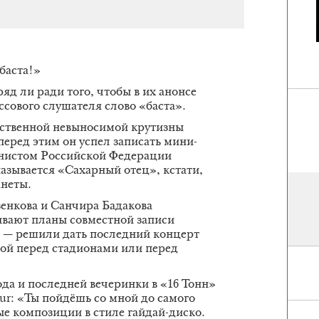
баста!»
яд ли ради того, чтобы в их анонсе
ссового слушателя слово «баста».
обственной невыносимой крутизны
перед этим он успел записать мини-
нистом Российской Федерации
азывается «Сахарный отец», кстати,
анеты.
енкова и Санчира Бадакова
вают планы совместной записи
а — решили дать последний концерт
зой перед стадионами или перед
да и последней вечеринки в «16 Тонн»
eur: «Ты пойдёшь со мной до самого
ые композиции в стиле гайдай-диско.