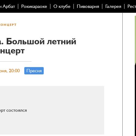
н Арбат
Рокикараоке
О клубе
Пивоварня
Галерея
Рес
КОНЦЕРТ
va. Большой летний
нцерт
юня, 20:00
Пресня
рт состоялся