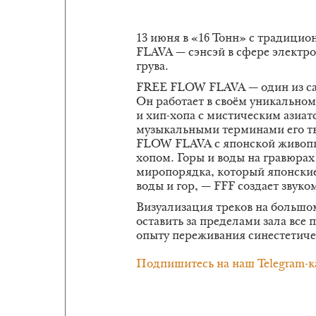
13 июня в «16 Тонн» с традици
FLAVA — сэнсэй в сфере электро
грува.
FREE FLOW FLAVA — один из са
Он работает в своём уникальном 
и хип-хопа с мистическим азиа
музыкальными терминами его т
FLOW FLAVA с японской живопи
хопом. Горы и воды на гравюрах
миропорядка, который японские
воды и гор, — FFF создает звуко
Визуализация треков на большом
оставить за пределами зала все
опыту переживания синестетиче
Подпишитесь на наш Telegram-к