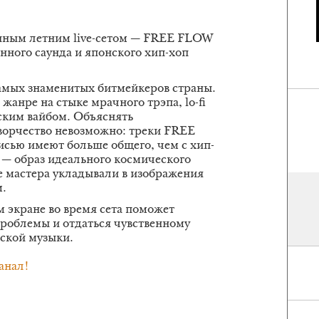
онным летним live-сетом — FREE FLOW
нного саунда и японского хип-хоп
мых знаменитых битмейкеров страны.
жанре на стыке мрачного трэпа, lo-fi
тским вайбом. Объяснять
ворчество невозможно: треки FREE
сью имеют больше общего, чем с хип-
 — образ идеального космического
 мастера укладывали в изображения
м.
 экране во время сета поможет
 проблемы и отдаться чувственному
ской музыки.
анал!