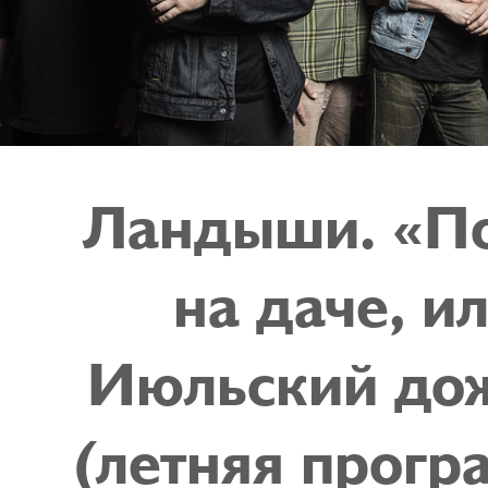
Ландыши. «П
на даче, и
Июльский до
(летняя прогр