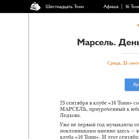
Шестнадцать Тонн
Афиша
16 Тон
Марсель. Ден
Среда, 23 сент
Ку
23 сентября в клубе «16 Тонн» 
МАРСЕЛЬ, приуроченный к юбил
Ледкова.
Уже не первый год музыканты о
поклонниками именно здесь — в
клуба «16 Тонн». И этот сентяб