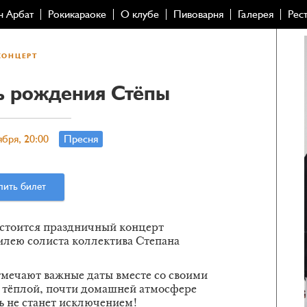
н Арбат
Рокикараоке
О клубе
Пивоварня
Галерея
Рес
КОНЦЕРТ
ь рождения Стёпы
ября, 20:00
Пресня
пить билет
состоится праздничный концерт
ею солиста коллектива Степана
тмечают важные даты вместе со своими
 тёплой, почти домашней атмосфере
рь не станет исключением!