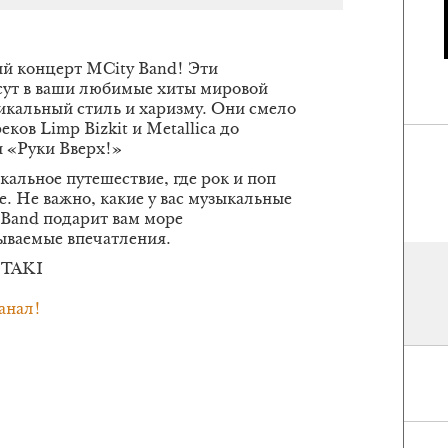
й концерт MCity Band! Эти
сут в ваши любимые хиты мировой
икальный стиль и харизму. Они смело
ков Limp Bizkit и Metallica до
 «Руки Вверх!»
ыкальное путешествие, где рок и поп
е. Не важно, какие у вас музыкальные
Band подарит вам море
ываемые впечатления.
 TAKI
анал!