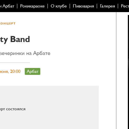
н Арбат
Рокикараоке
О клубе
Пивоварня
Галерея
Рес
КОНЦЕРТ
ty Band
вечеринки на Арбате
июня, 20:00
Арбат
рт состоялся