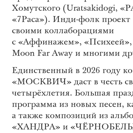
Хомутского (Uratsakidogi, 
«7Раса»). Инди-фолк проект
своими коллаборациями
с «Аффинажем», «Психеей»
Moon Far Away и многими д
Единственный в 2026 году к
«МОСКВИЧ» даст в честь св
четырёхлетия. Большая пра
программа из новых песен, к
а также композиций из альб
«ХАНДРА» и «ЧЁРНОБЕЛ