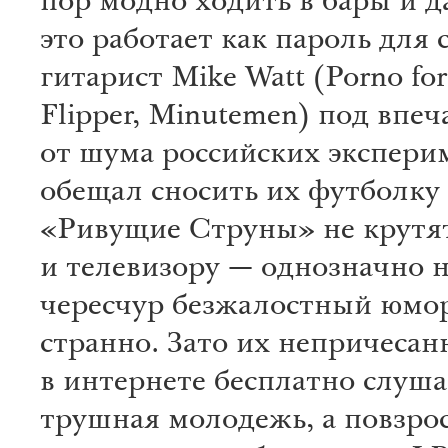
пор модно ходить в бары и д
это работает как пароль для с
гитарист Mike Watt (Porno for
Flipper, Minutemen) под впе
от шума российских экспери
обещал сносить их футболку 
«Ривущие Струны» не крутят
и телевизору — однозначно 
чересчур безжалостный юмо
странно. Зато их непричесан
в интернете бесплатно слуша
трушная молодежь, а повзро