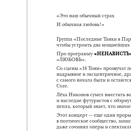
«Это наш обычный страх
И обычная любовь!»
Группа «Последние Танки в Пари
чтобы устроить два мощнейших 
Про программу
«НЕНАВИСТЬ» п
«ЛЮБОВЬ».
Со сцены «16 Тонн» прозвучат пе
надрывное и эксцентричное, д
с самого начала были и остаютс
Cure.
Лёха Никонов сумел вместить во
и наследие футуристов с обэриу
пепла, который знает, что значи
Этот концерт — еще один прорыв
в поэтическое сообщество, запи
даже сочинял оперы и спектакл