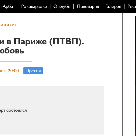
н Арбат
Рокикараоке
О клубе
Пивоварня
Галерея
Рес
КОНЦЕРТ
и в Париже (ПТВП).
юбовь
ня, 20:00
Пресня
рт состоялся