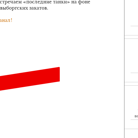
встречаем «последние танки» на фоне
 выборгских закатов.
анал!
В