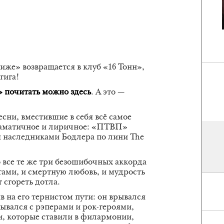
же» возвращается в клуб «16 Тонн»,
гига!
очитать можно здесь
. А это —
сни, вместившие в себя всё самое
раматичное и лиричное: «ПТВП»
я наследниками Бодлера по лини The
 все те же три безошибочных аккорда
тами, и смертную любовь, и мудрость
т сгореть дотла.
 на его тернистом пути: он врывался
сывался с рэперами и рок-героями,
и, которые ставили в филармонии,