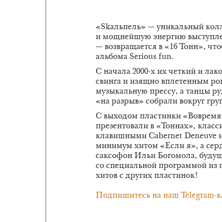
«Skaльпель» — уникальный колл
и мощнейшую энергию выступлен
— возвращается в «16 Тонн», чт
альбома Serious fun.
С начала 2000-х их четкий и ла
свинга и изящно вплетенным ро
музыкальную прессу, а танцы ру
«на разрыв» собрали вокруг гру
С выходом пластинки «Вовремя»
презентовали в «Тоннах», класс
клавишными Cabernet Deneuve и 
минимум хитом «Если я», а серд
саксофон Ильи Богомола, будущ
со специальной программой из п
хитов с других пластинок!
Подпишитесь на наш Telegram-к