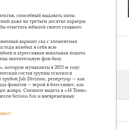
ектив, способный выдавать хиты
ий даже на третьем десятке карьеры
обы отметить юбилей своего главного
коничный вариант ска с элементами
кстеди влюбил в себя всю
дбоев и агрессивная вокальная подача
ппы значительную фан-базу.
, которую музыканты в 2022-м году
ический состав группы усилился
трубой Jah Divizion, репертуар — как
ца фанатов — верой в блестящее, как
ее жанра. Спешите видеть в «16 Тонн»
есен Serious fun и вневременных
анал!