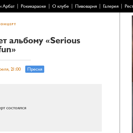
н Арбат
Рокикараоке
О клубе
Пивоварня
Галерея
Рес
КОНЦЕРТ
ет альбому «Serious
fun»
реля, 21:00
Пресня
рт состоялся