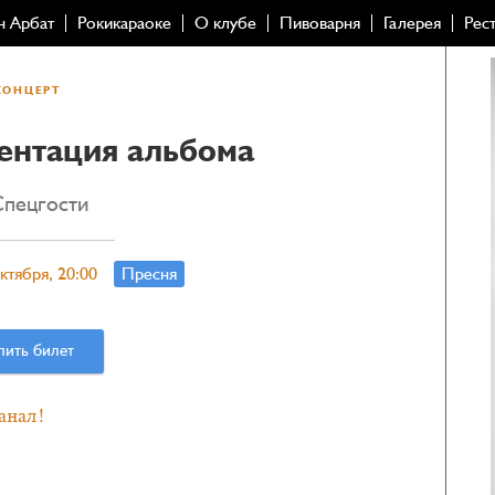
н Арбат
Рокикараоке
О клубе
Пивоварня
Галерея
Рес
КОНЦЕРТ
зентация альбома
пецгости
ктября, 20:00
Пресня
пить билет
анал!