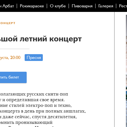
н Арбат
Рокикараоке
О клубе
Пивоварня
Галерея
Рес
КОНЦЕРТ
ьшой летний концерт
уста, 20:00
Пресня
пить билет
полагающих русских синти-поп
у и определившая свое время.
ие стилей электро-поп и техно,
4 концерта в день при полных аншлагах,
и даже сейчас, спустя десятилетия,
спомнить пронизывающий