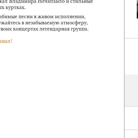
окал Владимира Нечитайло и стильные
х куртках.
юбимые песни в живом исполнении,
ужайтесь в незабываемую атмосферу,
своих концертах легендарная группа.
анал!