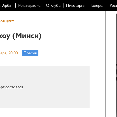
н Арбат
Рокикараоке
О клубе
Пивоварня
Галерея
Рес
КОНЦЕРТ
koy (Минск)
варя, 20:00
Пресня
рт состоялся