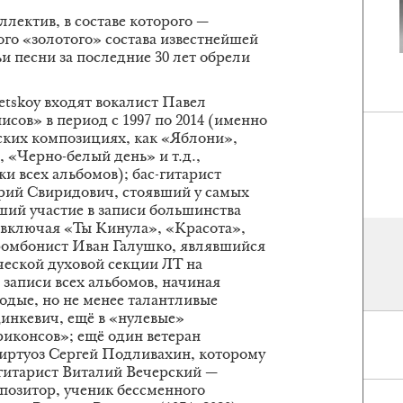
ллектив, в составе которого —
го «золотого» состава известнейшей
 песни за последние 30 лет обрели
tskoy входят вокалист Павел
исов» в период с 1997 по 2014 (именно
еских композициях, как «Яблони»,
 «Черно-белый день» и т.д.,
ки всех альбомов); бас-гитарист
рий Свиридович, стоявший у самых
ший участие в записи большинства
(включая «Ты Кинула», «Красота»,
тромбонист Иван Галушко, являвшийся
еской духовой секции ЛТ на
 записи всех альбомов, начиная
лодые, но не менее талантливые
инкевич, ещё в «нулевые»
риконсов»; ещё один ветеран
иртуоз Сергей Подливахин, которому
 гитарист Виталий Вечерский —
озитор, ученик бессменного