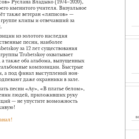
сов» Руслана Владыко (1974–2020),
его именитого учителя. Визуальное
аёт также ветеран «ляписов» —
группе клипы и отвечавший за
.
зиции из золотого наследия
бственные песни, наиболее
etskoy за 12 лет существования
группы Trubetskoy охватывает
 а также оба альбома, выпущенных
неальбомные композиции. Быстрые
, а под финал выступлений нон-
одпевают даже охранники в зале.
шать песни «Ау», «В платье белом»,
нении людей, приложивших руку
ций — не упустите возможность
живую!
В
анал!