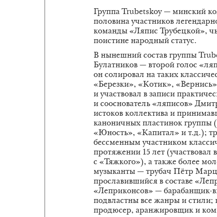
Группа Trubetskoy — минский ко
половина участников легендарно
команды «Ляпис Трубецкой», чьи
поистине народный статус.
В нынешний состав группы Trube
Булатников — второй голос «ляп
он солировал на таких классич
«Березки», «Котик», «Вернись»,
и участвовал в записи практичес
и сооснователь «ляписов» Дмит
истоков коллектива и принимав
каноничных пластинок группы 
«Юность», «Капитал» и т.д.); 
бессменным участником классич
протяжении 15 лет (участвовал в
с «Тяжкого»), а также более мо
музыканты — трубач Пётр Марц
прославившийся в составе «Леп
«Леприконсов» — барабанщик-в
подвластны все жанры и стили;
продюсер, аранжировщик и комп