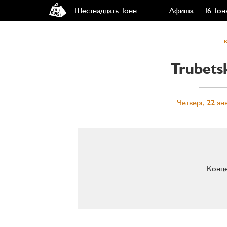
Шестнадцать Тонн
Афиша
16 Тон
Trubets
Четверг, 22 ян
Конце