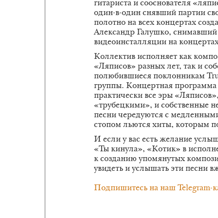
гитариста и сооснователя «ляпи
один-в-один снявший партии сво
полотно на всех концертах созд
Александр Галушко, снимавший 
видеоинсталляции на концертах
Коллектив исполняет как компо
«Ляписов» разных лет, так и со
полюбившиеся поклонникам Trub
группы. Концертная программа 
практически все эры «Ляписов»,
«трубецкими», и собственные 
песни чередуются с медленными
стопом льются хиты, которым п
И если у вас есть желание услы
«Ты кинула», «Котик» в испол
к созданию упомянутых компози
увидеть и услышать эти песни в
Подпишитесь на наш Telegram-к