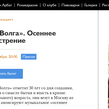
н Арбат
Рокикараоке
О клубе
Пивоварня
Галерея
Рес
КОНЦЕРТ
Волга». Осеннее
стрение
ября, 20:00
Пресня
пить билет
лга» отметит 30 лет со дня создания,
я о смысле бытия и впасть в кризис
ьного) возраста, они везут в Москву из
 анонсируют музыкальное «осеннее