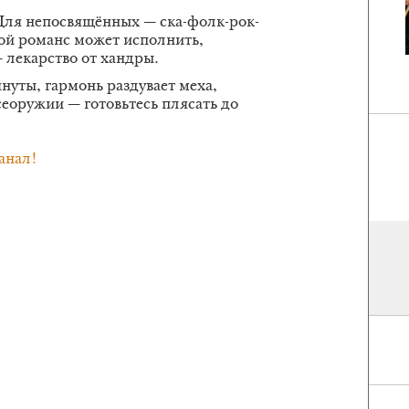
Для непосвящённых — ска-фолк-рок-
кой романс может исполнить,
 лекарство от хандры.
уты, гармонь раздувает меха,
сеоружии — готовьтесь плясать до
анал!