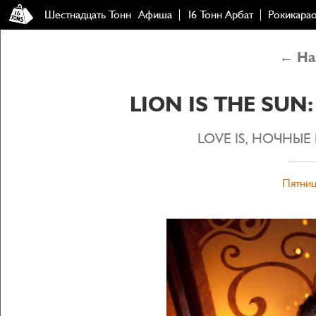
Шестнадцать Тонн
Афиша
16 Тонн Арбат
Рокикара
← Наз
LION IS THE SUN
LOVE IS, НОЧНЫЕ 
Пятниц