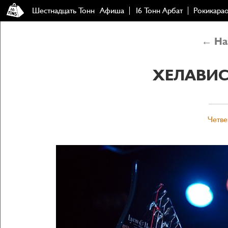
Шестнадцать Тонн
Афиша
16 Тонн Арбат
Рокикара
← Наз
ХЕЛАВИС
Четве