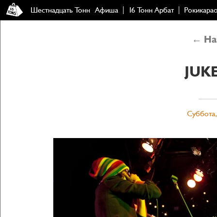
Шестнадцать Тонн
Афиша
16 Тонн Арбат
Рокикара
← Наз
JUK
Суббота,