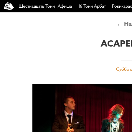
Шестнадцать Тонн
Афиша
16 Тонн Арбат
Рокикара
← Наз
ACAPE
Суббота