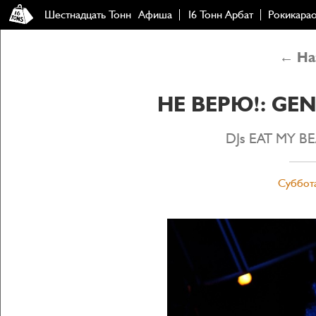
Шестнадцать Тонн
Афиша
16 Тонн Арбат
Рокикара
← Наз
НЕ ВЕРЮ!: GEN
DJs EAT MY BE
Суббота