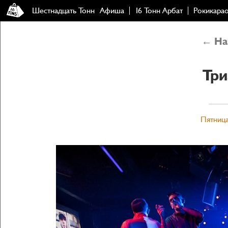
Шестнадцать Тонн
Афиша
16 Тонн Арбат
Рокикара
← Наз
Три
Пятница