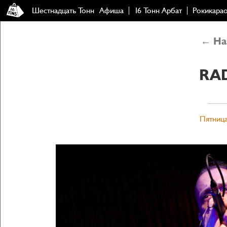
Шестнадцать Тонн
Афиша
16 Тонн Арбат
Рокикара
← Наз
RA
Пятница