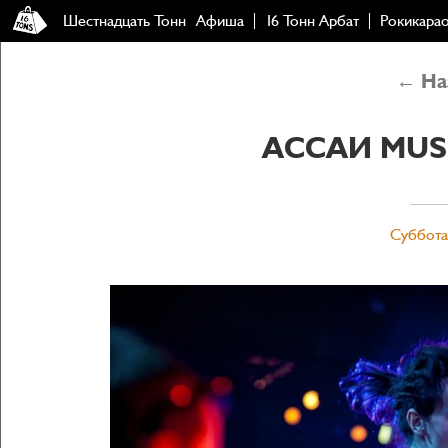
Шестнадцать Тонн
Афиша
16 Тонн Арбат
Рокикара
← Наз
АССАИ MUSIC
Суббота,