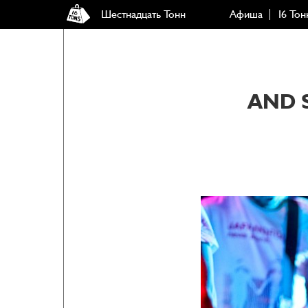
Шестнадцать Тонн
Афиша
16 Тон
AND S