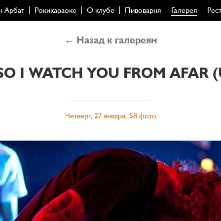
н Арбат
Рокикараоке
О клубе
Пивоварня
Галерея
Рес
← Назад к галереям
O I WATCH YOU FROM AFAR (
Четверг, 27 января. 58 фото