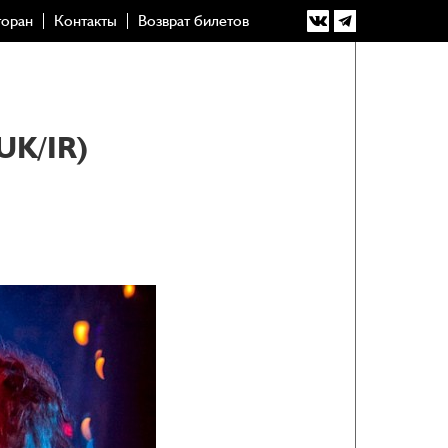
торан
Контакты
Возврат билетов
UK/IR)