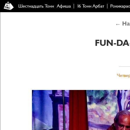
Шестнадцать Тонн
Афиша
16 Тонн Арбат
Рокикара
← Наз
FUN-DA
Четвер