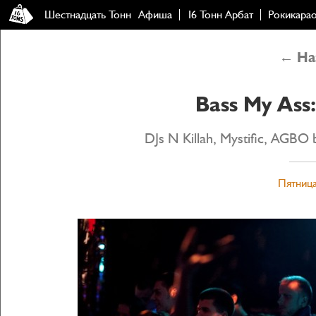
Шестнадцать Тонн
Афиша
16 Тонн Арбат
Рокикара
← Наз
Bass My Ass:
DJs N Killah, Mystific, AGBO
Пятница