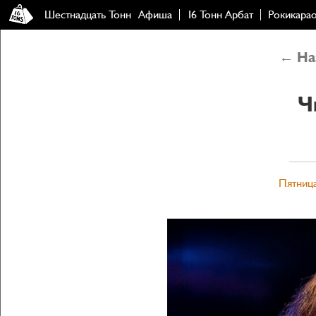
Шестнадцать Тонн
Афиша
16 Тонн Арбат
Рокикара
← Наз
Ч
Пятница