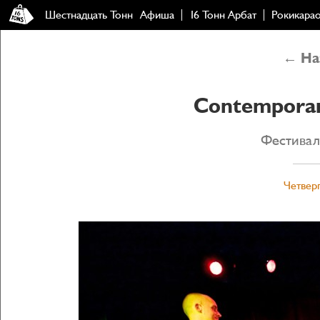
Шестнадцать Тонн
Афиша
16 Тонн Арбат
Рокикара
← Наз
Contemporary
Фестивал
Четверг