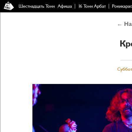
Шестнадцать Тонн
Афиша
16 Тонн Арбат
Рокикара
← Наз
Кр
Суббота