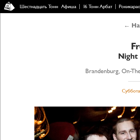
Шестнадцать Тонн
Афиша
16 Тонн Арбат
Рокикара
← Наз
Fr
Night 
Brandenburg, On-Th
Суббота,