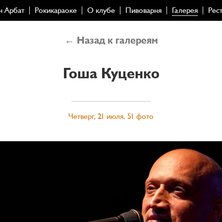
н Арбат
Рокикараоке
О клубе
Пивоварня
Галерея
Рес
← Назад к галереям
Гоша Куценко
Четверг, 21 июля. 51 фото