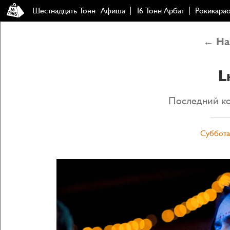
Шестнадцать Тонн
Афиша
16 Тонн Арбат
Рокикара
← Наз
L
Последний ко
Суббота,