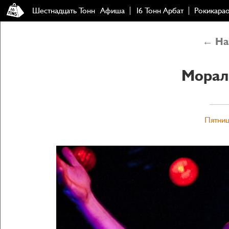
Шестнадцать Тонн
Афиша
16 Тонн Арбат
Рокикара
← Наз
Морал
Пятниц