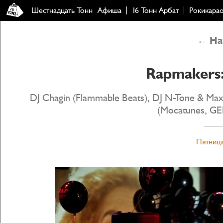
Шестнадцать Тонн
Афиша
16 Тонн Арбат
Рокикара
← Наз
Rapmakers:
DJ Chagin (Flammable Beats), DJ N-Tone & Ma
(Mocatunes, GE
Пятница