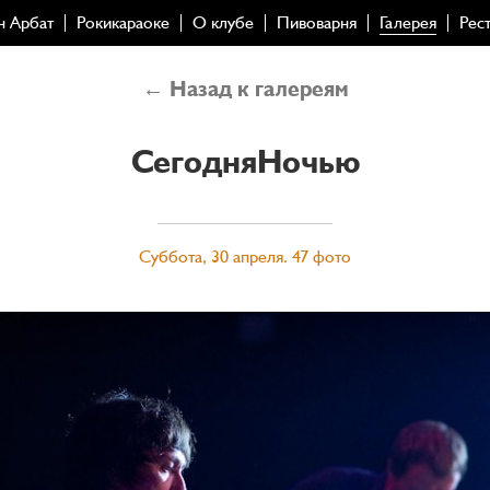
н Арбат
Рокикараоке
О клубе
Пивоварня
Галерея
Рес
← Назад к галереям
СегодняНочью
Суббота, 30 апреля. 47 фото