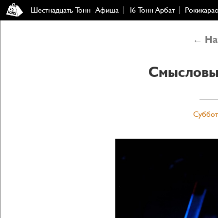
Шестнадцать Тонн
Афиша
16 Тонн Арбат
Рокикара
← Наз
Смысловы
Суббота