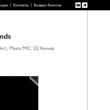
торан
Контакты
Возврат билетов
ends
r), Masta MIC, DJ Канчер