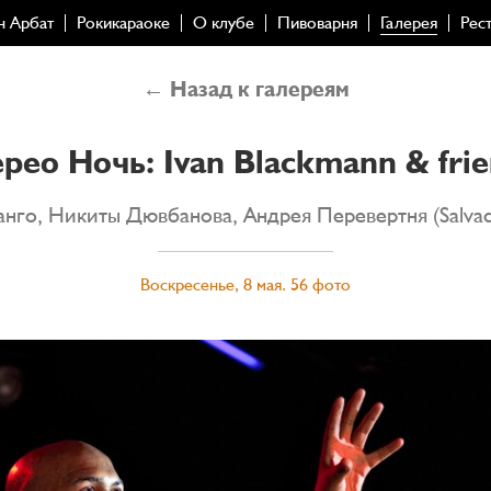
н Арбат
Рокикараоке
О клубе
Пивоварня
Галерея
Рес
← Назад к галереям
рео Ночь: Ivan Blackmann & fri
нго, Никиты Дювбанова, Андрея Перевертня (Salvado
Воскресенье, 8 мая. 56 фото