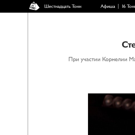
Шестнадцать Тонн
Афиша
16 Тон
Сте
При участии Корнелии Ма