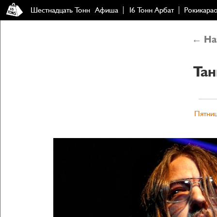
Шестнадцать Тонн
Афиша
16 Тонн Арбат
Рокикара
← Наз
Та
Пятниц